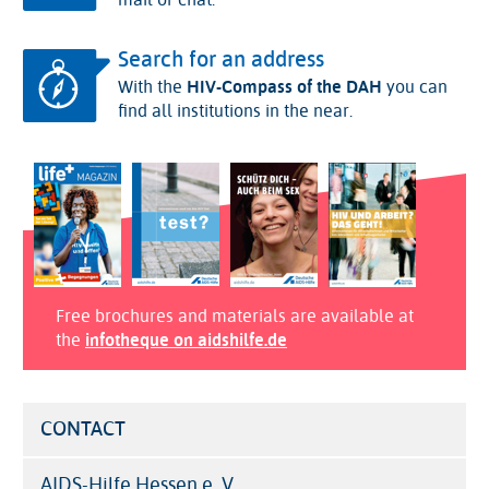
mail or chat.
Search for an address
With the
HIV-Compass of the DAH
you can
find all institutions in the near.
Free brochures and materials are available at
the
infotheque on aidshilfe.de
CONTACT
AIDS-Hilfe Hessen e. V.