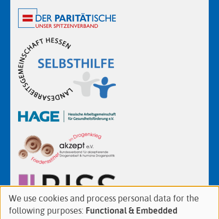
We use cookies and process personal data for the
Use
following purposes:
Functional & Embedded
of